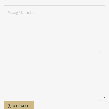
mailadres
Vraag
/
bericht
SUBMIT