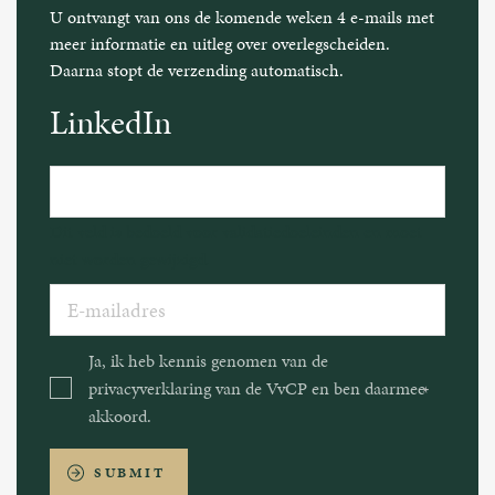
U ontvangt van ons de komende weken 4 e-mails met
meer informatie en uitleg over overlegscheiden.
Daarna stopt de verzending automatisch.
LinkedIn
Dit veld is bedoeld voor validatiedoeleinden en moet
niet worden gewijzigd.
E-
mailadres
Ja, ik heb kennis genomen van de
Consent
privacyverklaring van de VvCP en ben daarmee
akkoord.
SUBMIT