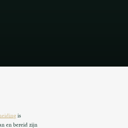
heiding
is
an en bereid zijn