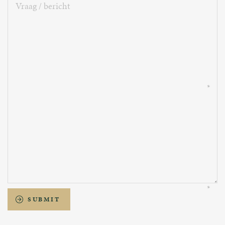
Vraag
/
bericht
SUBMIT