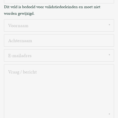
Dit veld is bedoeld voor validatiedoeleinden en moet niet
worden gewijzigd.
Voornaam
Achternaam
E-
mailadres
Vraag
/
bericht