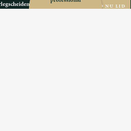
legscheiden Compact
WORD NU LID
 ons
ijn we
oen we?
estelde vragen
s
 een Professional