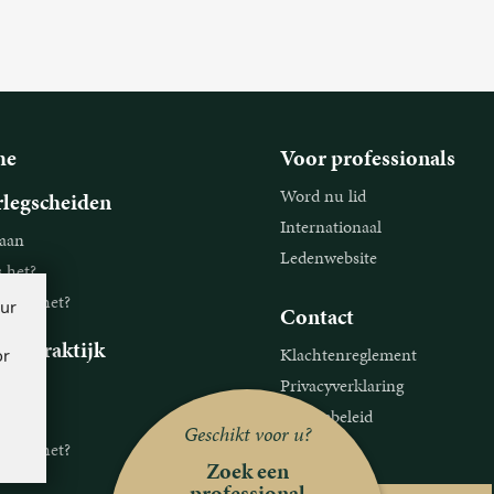
me
Voor professionals
Word nu lid
legscheiden
Internationaal
aan
Ledenwebsite
s het?
ie is het?
our
Contact
legpraktijk
Klachtenreglement
or
Privacyverklaring
aan
Cookiebeleid
s het?
Geschikt voor u?
Disclaimer
ie is het?
Zoek een
professional