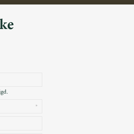
ke
igd.