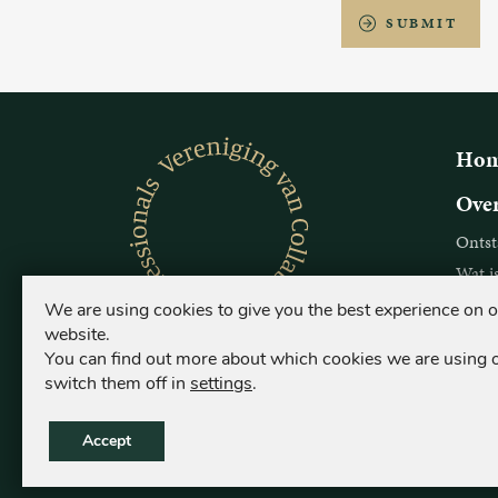
SUBMIT
Ho
Over
Ontst
Wat i
Voor w
We are using cookies to give you the best experience on 
website.
Over
You can find out more about which cookies we are using 
switch them off in
settings
.
Ontst
Wat i
Accept
Voor w