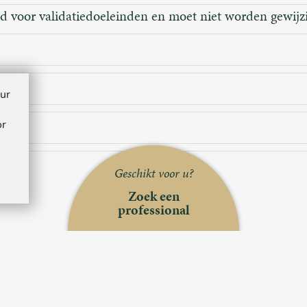
ld voor validatiedoeleinden en moet niet worden gewijz
m
our
or
Geschikt voor u?
Zoek een
professional