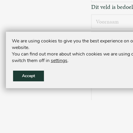
Dit veld is bedoe
Voornaam
Achternaa
We are using cookies to give you the best experience on 
website.
E-
You can find out more about which cookies we are using 
switch them off in
settings
.
mailadres
Vraag
Accept
/
bericht