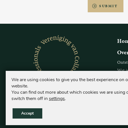
SUBMIT
Ho
Over
Ontst
Wat i
Voor w
We are using cookies to give you the best experience on 
website.
Over
You can find out more about which cookies we are using 
switch them off in
settings
.
Ontst
Wat i
Accept
Voor w