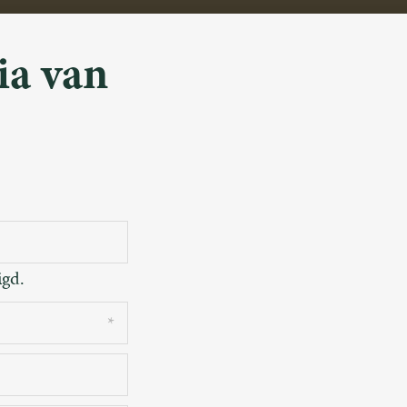
ia van
igd.