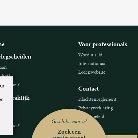
me
Voor professionals
Word nu lid
legscheiden
Internationaal
aan
Ledenwebsite
s het?
ie is het?
our
Contact
legpraktijk
Klachtenreglement
or
Privacyverklaring
aan
Cookiebeleid
s het?
Geschikt voor u?
Disclaimer
ie is het?
Zoek een
professional