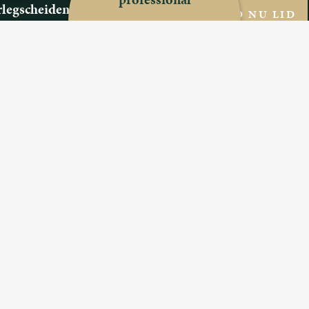
legscheiden Compact
WORD NU LID
 ons
ijn we
oen we?
estelde vragen
s
 een Professional