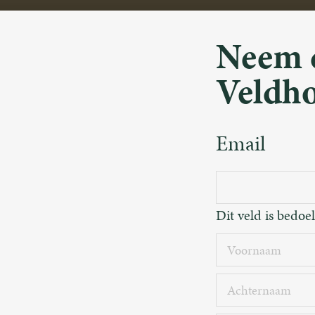
Neem c
Veldh
Email
Dit veld is bedoe
Voornaam
Achternaa