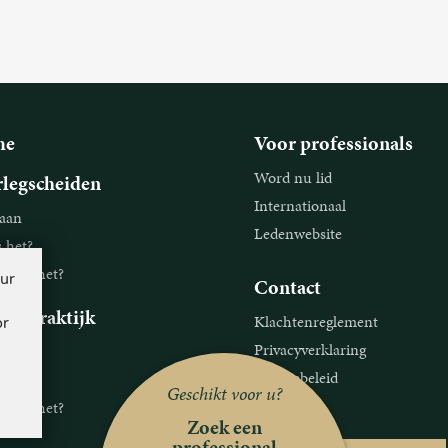
me
Voor professionals
Word nu lid
legscheiden
Internationaal
aan
Ledenwebsite
s het?
ie is het?
our
Contact
legpraktijk
Klachtenreglement
or
Privacyverklaring
aan
Cookiebeleid
s het?
Geschikt voor u?
Disclaimer
ie is het?
Zoek een
professional