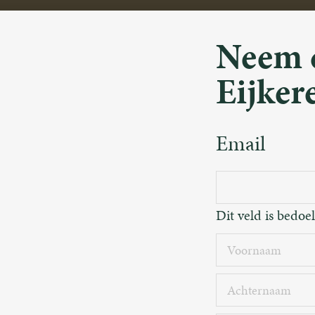
Neem 
Eijker
Email
Dit veld is bedoe
Voornaam
Achternaa