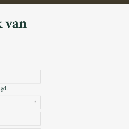
 van
igd.