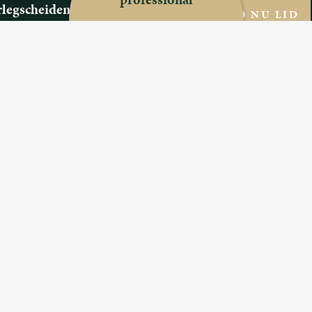
legscheiden Compact
WORD NU LID
 ons
ijn we
oen we?
estelde vragen
s
 een Professional