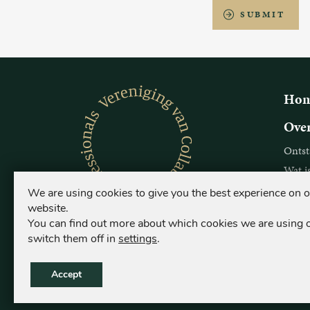
SUBMIT
Ho
Over
Ontst
Wat i
Voor w
We are using cookies to give you the best experience on 
website.
Over
You can find out more about which cookies we are using 
switch them off in
settings
.
Ontst
Wat i
Accept
Voor w