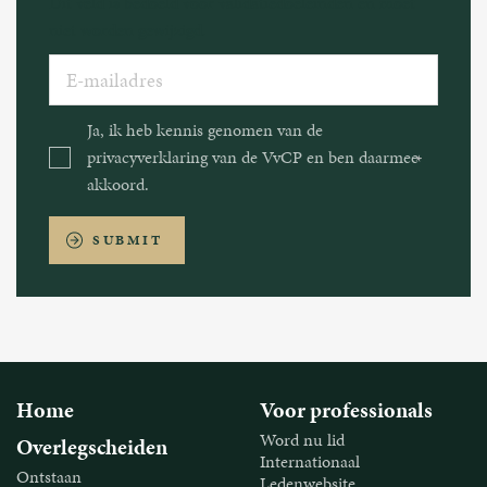
Dit veld is bedoeld voor validatiedoeleinden en moet
niet worden gewijzigd.
E-
mailadres
Ja, ik heb kennis genomen van de
Consent
privacyverklaring van de VvCP en ben daarmee
akkoord.
SUBMIT
Home
Voor professionals
Word nu lid
Overlegscheiden
Internationaal
Ontstaan
Ledenwebsite